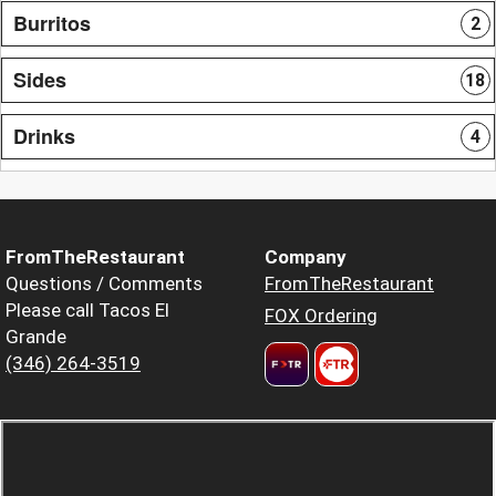
Burritos
2
Sides
18
Drinks
4
FromTheRestaurant
Company
Questions / Comments
FromTheRestaurant
Please call Tacos El
FOX Ordering
Grande
(346) 264-3519