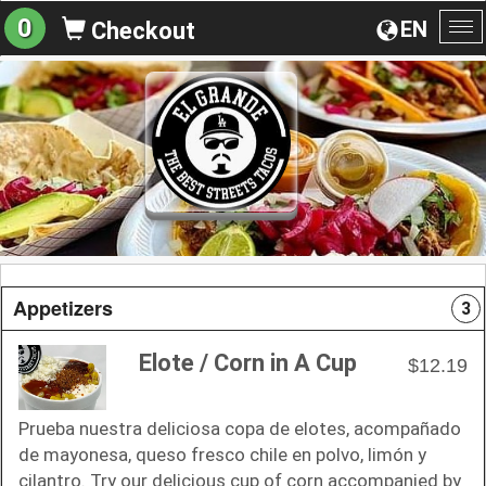
0
EN
Checkout
To
na
Appetizers
3
Elote / Corn in A Cup
$12.19
Prueba nuestra deliciosa copa de elotes, acompañado
de mayonesa, queso fresco chile en polvo, limón y
cilantro. Try our delicious cup of corn accompanied by