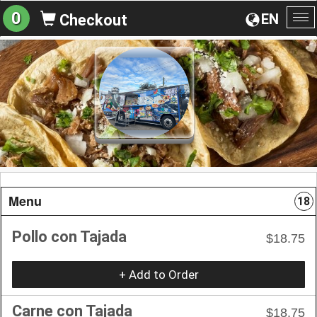
0
EN
Checkout
To
na
Menu
18
Pollo con Tajada
$18.75
+ Add to Order
Carne con Tajada
$18.75