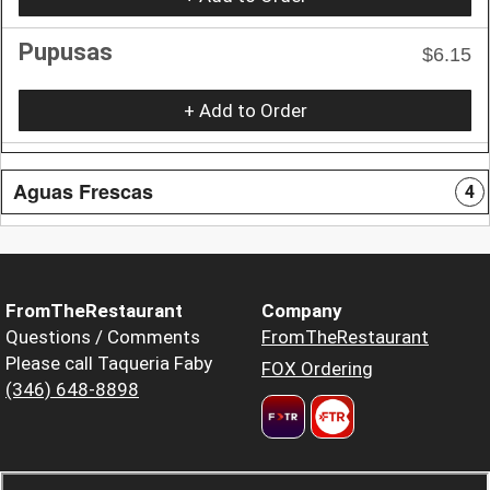
Pupusas
$6.15
+ Add to Order
Aguas Frescas
4
FromTheRestaurant
Company
Questions / Comments
FromTheRestaurant
Please call Taqueria Faby
FOX Ordering
(346) 648-8898