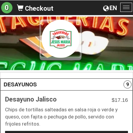
0
EN
Checkout
To
na
DESAYUNOS
9
Desayuno Jalisco
$17.16
Chips de tortillas salteadas en salsa roja o verde y
queso, con fajita o pechuga de pollo, servido con
frijoles refritos.