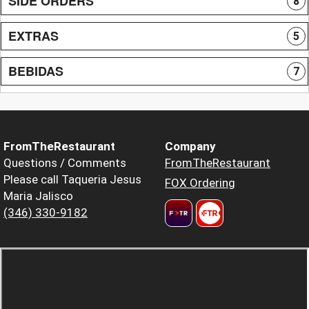
SIDE ORDERS
8
EXTRAS
5
BEBIDAS
7
FromTheRestaurant
Company
Questions / Comments
FromTheRestaurant
Please call Taqueria Jesus
FOX Ordering
Maria Jalisco
(346) 330-9182