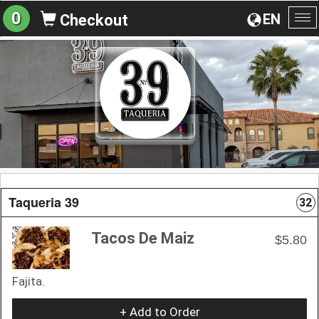
0
EN
Checkout
To
na
Taqueria 39
32
Tacos De Maiz
$5.80
Fajita.
+ Add to Order