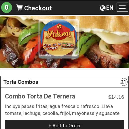
0
EN
Checkout
To
na
Torta Combos
21
Combo Torta De Ternera
$14.16
Incluye papas fritas, agua fresca o refresco. Lleva
tomate, lechuga, cebolla, frijol, mayonesa y aguacate
+ Add to Order